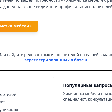
ителей по вашей потребности - «Химчистка мебели», ра
ла доступна в зоне видимости профильных исполнителей.
чистка мебели»
Или найдите релевантных исполнителей по вашей задач
зерегистрированных в базе
Популярные запрос
Химчистка мебели под к
пертизой
специалист, консультаци
ект
муникация