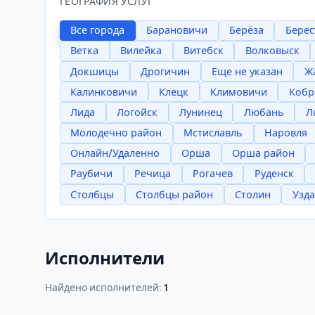
ГЕОГРАФИЯ УСЛУГ
Все города
Барановичи
Берёза
Берес
Ветка
Вилейка
Витебск
Волковыск
Докшицы
Дрогичин
Еще не указан
Ж
Калинковичи
Клецк
Климовичи
Кобр
Лида
Логойск
Лунинец
Любань
Л
Молодечно район
Мстиславль
Наровля
Онлайн/Удаленно
Орша
Орша район
Раубичи
Речица
Рогачев
Руденск
Столбцы
Столбцы район
Столин
Узда
Исполнители
Найдено исполнителей:
1