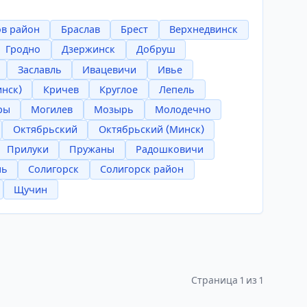
в район
Браслав
Брест
Верхнедвинск
Гродно
Дзержинск
Добруш
Заславль
Ивацевичи
Ивье
инск)
Кричев
Круглое
Лепель
ры
Могилев
Мозырь
Молодечно
Октябрьский
Октябрьский (Минск)
Прилуки
Пружаны
Радошковичи
нь
Солигорск
Солигорск район
Щучин
Страница 1 из 1