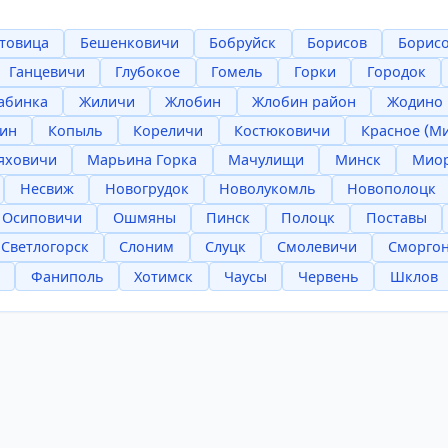
товица
Бешенковичи
Бобруйск
Борисов
Борисо
Ганцевичи
Глубокое
Гомель
Горки
Городок
абинка
Жиличи
Жлобин
Жлобин район
Жодино
ин
Копыль
Кореличи
Костюковичи
Красное (М
яховичи
Марьина Горка
Мачулищи
Минск
Мио
Несвиж
Новогрудок
Новолукомль
Новополоцк
Осиповичи
Ошмяны
Пинск
Полоцк
Поставы
Светлогорск
Слоним
Слуцк
Смолевичи
Сморго
Фаниполь
Хотимск
Чаусы
Червень
Шклов