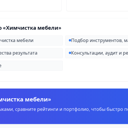
о «Химчистка мебели»
чистка мебели
Подбор инструментов, м
ства результата
Консультации, аудит и 
е
имчистка мебели»
ками, сравните рейтинги и портфолио, чтобы быстро п