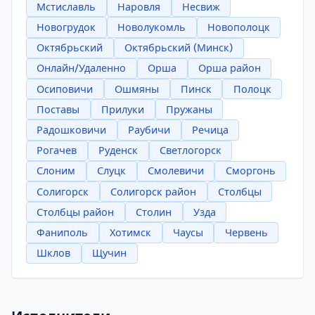
Мстиславль
Наровля
Несвиж
Новогрудок
Новолукомль
Новополоцк
Октябрьский
Октябрьский (Минск)
Онлайн/Удаленно
Орша
Орша район
Осиповичи
Ошмяны
Пинск
Полоцк
Поставы
Прилуки
Пружаны
Радошковичи
Раубичи
Речица
Рогачев
Руденск
Светлогорск
Слоним
Слуцк
Смолевичи
Сморгонь
Солигорск
Солигорск район
Столбцы
Столбцы район
Столин
Узда
Фаниполь
Хотимск
Чаусы
Червень
Шклов
Щучин