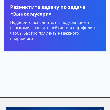
Разместите задачу по задаче
«Вынос мусора»
Подберите исполнителя с подходящими
навыками, сравните рейтинги и портфолио,
чтобы быстро получить надежного
подрядчика.