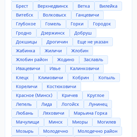
Брест
Верхнедвинск
Ветка
Вилейка
Витебск
Волковыск
Ганцевичи
Глубокое
Гомель
Горки
Городок
Гродно
Дзержинск
Добруш
Докшицы
Дрогичин
Еще не указан
Жабинка
Жиличи
Жлобин
Жлобин район
Жодино
Заславль
Ивацевичи
Ивье
Калинковичи
Клецк
Климовичи
Кобрин
Копыль
Кореличи
Костюковичи
Красное (Минск)
Кричев
Круглое
Лепель
Лида
Логойск
Лунинец
Любань
Ляховичи
Марьина Горка
Мачулищи
Минск
Миоры
Могилев
Мозырь
Молодечно
Молодечно район