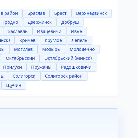
в район
Браслав
Брест
Верхнедвинск
Гродно
Дзержинск
Добруш
Заславль
Ивацевичи
Ивье
инск)
Кричев
Круглое
Лепель
ры
Могилев
Мозырь
Молодечно
Октябрьский
Октябрьский (Минск)
Прилуки
Пружаны
Радошковичи
нь
Солигорск
Солигорск район
Щучин