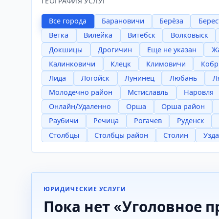
ГЕОГРАФИЯ УСЛУГ
Все города
Барановичи
Берёза
Берес
Ветка
Вилейка
Витебск
Волковыск
Докшицы
Дрогичин
Еще не указан
Ж
Калинковичи
Клецк
Климовичи
Кобр
Лида
Логойск
Лунинец
Любань
Л
Молодечно район
Мстиславль
Наровля
Онлайн/Удаленно
Орша
Орша район
Раубичи
Речица
Рогачев
Руденск
Столбцы
Столбцы район
Столин
Узда
ЮРИДИЧЕСКИЕ УСЛУГИ
Пока нет «Уголовное п