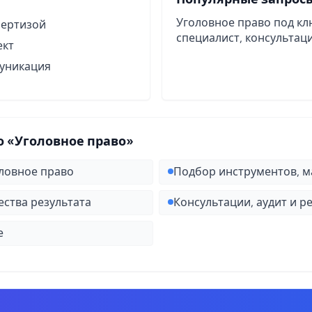
Уголовное право под кл
пертизой
специалист, консультаци
ект
муникация
 «Уголовное право»
ловное право
Подбор инструментов, м
ства результата
Консультации, аудит и 
е