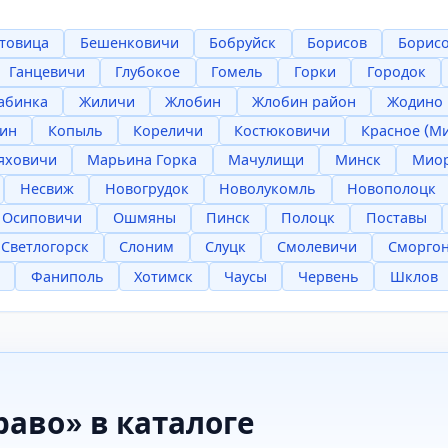
товица
Бешенковичи
Бобруйск
Борисов
Борисо
Ганцевичи
Глубокое
Гомель
Горки
Городок
абинка
Жиличи
Жлобин
Жлобин район
Жодино
ин
Копыль
Кореличи
Костюковичи
Красное (М
яховичи
Марьина Горка
Мачулищи
Минск
Мио
Несвиж
Новогрудок
Новолукомль
Новополоцк
Осиповичи
Ошмяны
Пинск
Полоцк
Поставы
Светлогорск
Слоним
Слуцк
Смолевичи
Сморго
Фаниполь
Хотимск
Чаусы
Червень
Шклов
раво» в каталоге