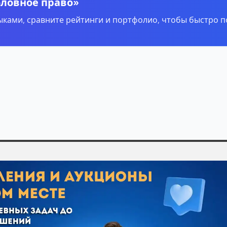
оловное право»
ками, сравните рейтинги и портфолио, чтобы быстро п