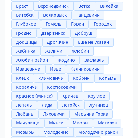
Брест
Верхнедвинск
Ветка
Вилейка
Витебск
Волковыск
Ганцевичи
Глубокое
Гомель
Горки
Городок
Гродно
Дзержинск
Добруш
Докшицы
Дрогичин
Еще не указан
Жабинка
Жиличи
Жлобин
Жлобин район
Жодино
Заславль
Ивацевичи
Ивье
Калинковичи
Клецк
Климовичи
Кобрин
Копыль
Кореличи
Костюковичи
Красное (Минск)
Кричев
Круглое
Лепель
Лида
Логойск
Лунинец
Любань
Ляховичи
Марьина Горка
Мачулищи
Минск
Миоры
Могилев
Мозырь
Молодечно
Молодечно район