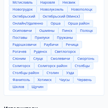
Мстиславль
Наровля
Несвиж
Новогрудок
Новолукомль
Новополоцк
Октябрьский
Октябрьский (Минск)
Онлайн/Удаленно
Орша
Орша район
Осиповичи
Ошмяны
Пинск
Полоцк
Поставы
Прилуки
Пружаны
Радошковичи
Раубичи
Речица
Рогачев
Руденск
Светлогорск
Слоним
Слуцк
Смолевичи
Сморгонь
Солигорск
Солигорск район
Столбцы
Столбцы район
Столин
Узда
Фаниполь
Хотимск
Чаусы
Червень
Шклов
Щучин