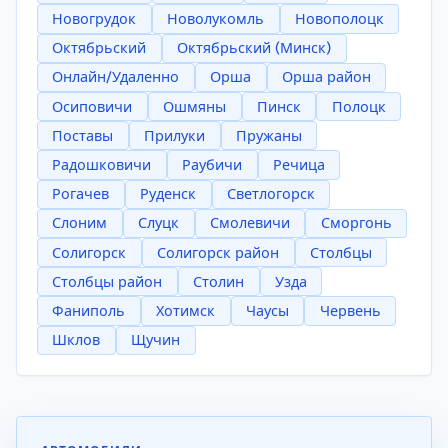
Новогрудок
Новолукомль
Новополоцк
Октябрьский
Октябрьский (Минск)
Онлайн/Удаленно
Орша
Орша район
Осиповичи
Ошмяны
Пинск
Полоцк
Поставы
Прилуки
Пружаны
Радошковичи
Раубичи
Речица
Рогачев
Руденск
Светлогорск
Слоним
Слуцк
Смолевичи
Сморгонь
Солигорск
Солигорск район
Столбцы
Столбцы район
Столин
Узда
Фаниполь
Хотимск
Чаусы
Червень
Шклов
Щучин