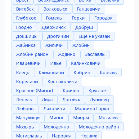
Брест
Верхнедвинск
Ветка
Вилейка
Витебск
Волковыск
Ганцевичи
Глубокое
Гомель
Горки
Городок
Гродно
Дзержинск
Добруш
Докшицы
Дрогичин
Еще не указан
Жабинка
Жиличи
Жлобин
Жлобин район
Жодино
Заславль
Ивацевичи
Ивье
Калинковичи
Клецк
Климовичи
Кобрин
Копыль
Кореличи
Костюковичи
Красное (Минск)
Кричев
Круглое
Лепель
Лида
Логойск
Лунинец
Любань
Ляховичи
Марьина Горка
Мачулищи
Минск
Миоры
Могилев
Мозырь
Молодечно
Молодечно район
Мстиславль
Наровля
Несвиж