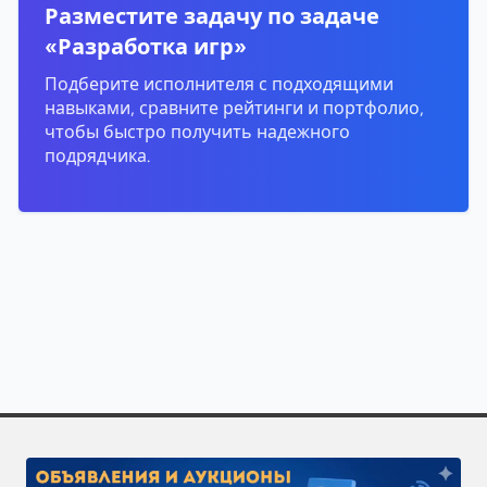
Разместите задачу по задаче
«Разработка игр»
Подберите исполнителя с подходящими
навыками, сравните рейтинги и портфолио,
чтобы быстро получить надежного
подрядчика.