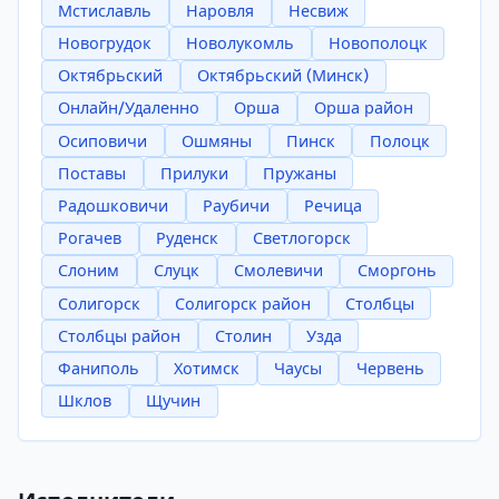
Мстиславль
Наровля
Несвиж
Новогрудок
Новолукомль
Новополоцк
Октябрьский
Октябрьский (Минск)
Онлайн/Удаленно
Орша
Орша район
Осиповичи
Ошмяны
Пинск
Полоцк
Поставы
Прилуки
Пружаны
Радошковичи
Раубичи
Речица
Рогачев
Руденск
Светлогорск
Слоним
Слуцк
Смолевичи
Сморгонь
Солигорск
Солигорск район
Столбцы
Столбцы район
Столин
Узда
Фаниполь
Хотимск
Чаусы
Червень
Шклов
Щучин