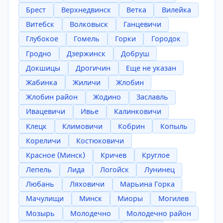
Брест
Верхнедвинск
Ветка
Вилейка
Витебск
Волковыск
Ганцевичи
Глубокое
Гомель
Горки
Городок
Гродно
Дзержинск
Добруш
Докшицы
Дрогичин
Еще не указан
Жабинка
Жиличи
Жлобин
Жлобин район
Жодино
Заславль
Ивацевичи
Ивье
Калинковичи
Клецк
Климовичи
Кобрин
Копыль
Кореличи
Костюковичи
Красное (Минск)
Кричев
Круглое
Лепель
Лида
Логойск
Лунинец
Любань
Ляховичи
Марьина Горка
Мачулищи
Минск
Миоры
Могилев
Мозырь
Молодечно
Молодечно район