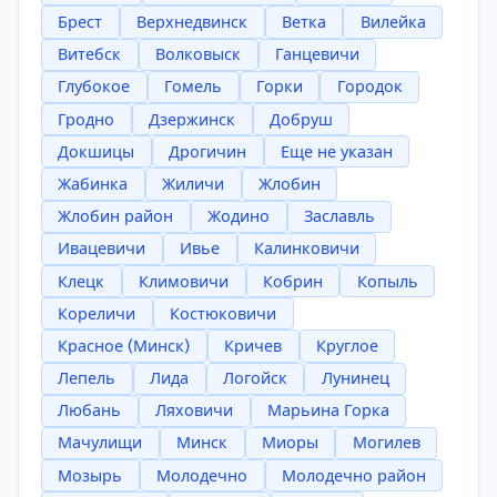
Брест
Верхнедвинск
Ветка
Вилейка
Витебск
Волковыск
Ганцевичи
Глубокое
Гомель
Горки
Городок
Гродно
Дзержинск
Добруш
Докшицы
Дрогичин
Еще не указан
Жабинка
Жиличи
Жлобин
Жлобин район
Жодино
Заславль
Ивацевичи
Ивье
Калинковичи
Клецк
Климовичи
Кобрин
Копыль
Кореличи
Костюковичи
Красное (Минск)
Кричев
Круглое
Лепель
Лида
Логойск
Лунинец
Любань
Ляховичи
Марьина Горка
Мачулищи
Минск
Миоры
Могилев
Мозырь
Молодечно
Молодечно район