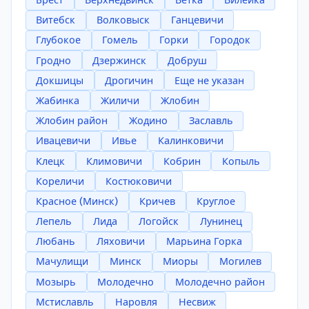
Брест
Верхнедвинск
Ветка
Вилейка
Витебск
Волковыск
Ганцевичи
Глубокое
Гомель
Горки
Городок
Гродно
Дзержинск
Добруш
Докшицы
Дрогичин
Еще не указан
Жабинка
Жиличи
Жлобин
Жлобин район
Жодино
Заславль
Ивацевичи
Ивье
Калинковичи
Клецк
Климовичи
Кобрин
Копыль
Кореличи
Костюковичи
Красное (Минск)
Кричев
Круглое
Лепель
Лида
Логойск
Лунинец
Любань
Ляховичи
Марьина Горка
Мачулищи
Минск
Миоры
Могилев
Мозырь
Молодечно
Молодечно район
Мстиславль
Наровля
Несвиж