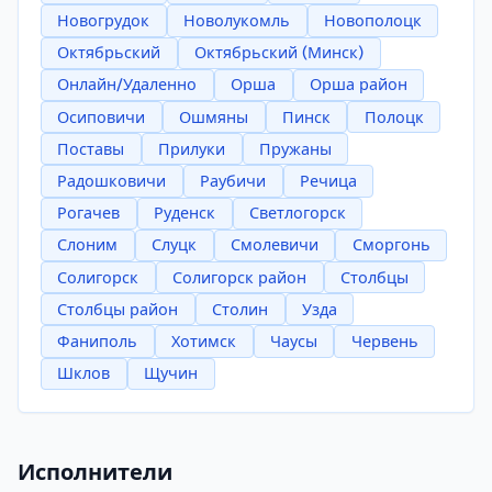
Новогрудок
Новолукомль
Новополоцк
Октябрьский
Октябрьский (Минск)
Онлайн/Удаленно
Орша
Орша район
Осиповичи
Ошмяны
Пинск
Полоцк
Поставы
Прилуки
Пружаны
Радошковичи
Раубичи
Речица
Рогачев
Руденск
Светлогорск
Слоним
Слуцк
Смолевичи
Сморгонь
Солигорск
Солигорск район
Столбцы
Столбцы район
Столин
Узда
Фаниполь
Хотимск
Чаусы
Червень
Шклов
Щучин
Исполнители