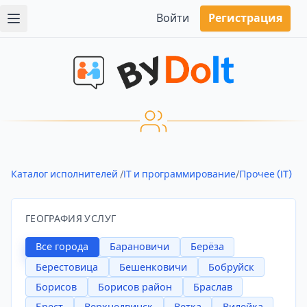
Войти
Регистрация
Каталог исполнителей
/
IT и программирование
/
Прочее (IT)
ГЕОГРАФИЯ УСЛУГ
Все города
Барановичи
Берёза
Берестовица
Бешенковичи
Бобруйск
Борисов
Борисов район
Браслав