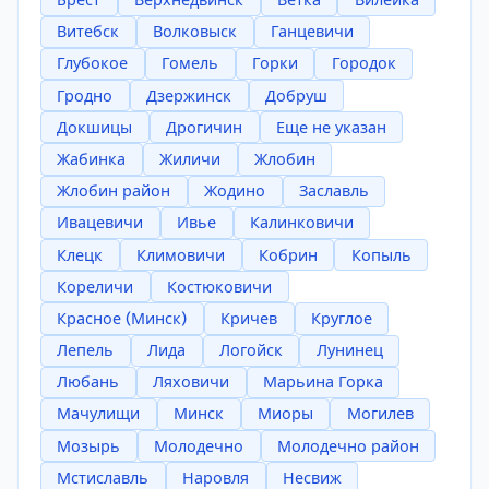
Брест
Верхнедвинск
Ветка
Вилейка
Витебск
Волковыск
Ганцевичи
Глубокое
Гомель
Горки
Городок
Гродно
Дзержинск
Добруш
Докшицы
Дрогичин
Еще не указан
Жабинка
Жиличи
Жлобин
Жлобин район
Жодино
Заславль
Ивацевичи
Ивье
Калинковичи
Клецк
Климовичи
Кобрин
Копыль
Кореличи
Костюковичи
Красное (Минск)
Кричев
Круглое
Лепель
Лида
Логойск
Лунинец
Любань
Ляховичи
Марьина Горка
Мачулищи
Минск
Миоры
Могилев
Мозырь
Молодечно
Молодечно район
Мстиславль
Наровля
Несвиж