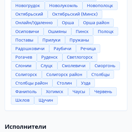
Новогрудок
Новолукомль
Новополоцк
Октябрьский
Октябрьский (Минск)
Онлайн/Удаленно
Орша
Орша район
Осиповичи
Ошмяны
Пинск
Полоцк
Поставы
Прилуки
Пружаны
Радошковичи
Раубичи
Речица
Рогачев
Руденск
Светлогорск
Слоним
Слуцк
Смолевичи
Сморгонь
Солигорск
Солигорск район
Столбцы
Столбцы район
Столин
Узда
Фаниполь
Хотимск
Чаусы
Червень
Шклов
Щучин
Исполнители