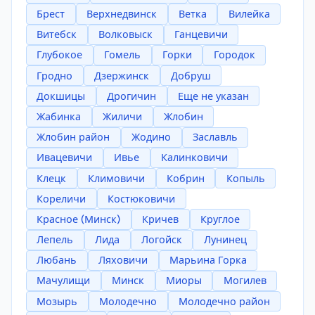
Брест
Верхнедвинск
Ветка
Вилейка
Витебск
Волковыск
Ганцевичи
Глубокое
Гомель
Горки
Городок
Гродно
Дзержинск
Добруш
Докшицы
Дрогичин
Еще не указан
Жабинка
Жиличи
Жлобин
Жлобин район
Жодино
Заславль
Ивацевичи
Ивье
Калинковичи
Клецк
Климовичи
Кобрин
Копыль
Кореличи
Костюковичи
Красное (Минск)
Кричев
Круглое
Лепель
Лида
Логойск
Лунинец
Любань
Ляховичи
Марьина Горка
Мачулищи
Минск
Миоры
Могилев
Мозырь
Молодечно
Молодечно район