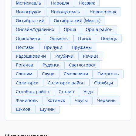
Мстиславль
Наровля
Несвиж
Новогрудок
Новолукомль
Новополоцк
Октябрьский
Октябрьский (Минск)
Онлайн/Удаленно
Орша
Орша район
Осиповичи
Ошмяны
Пинск
Полоцк
Поставы
Прилуки
Пружаны
Радошковичи
Раубичи
Речица
Рогачев
Руденск
Светлогорск
Слоним
Слуцк
Смолевичи
Сморгонь
Солигорск
Солигорск район
Столбцы
Столбцы район
Столин
Узда
Фаниполь
Хотимск
Чаусы
Червень
Шклов
Щучин