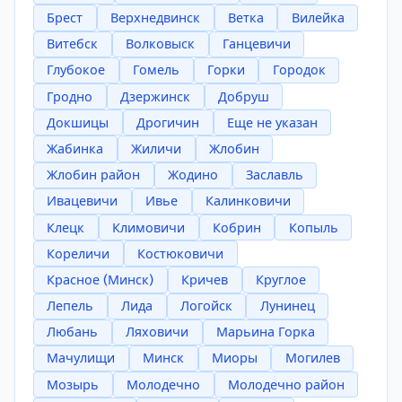
Брест
Верхнедвинск
Ветка
Вилейка
Витебск
Волковыск
Ганцевичи
Глубокое
Гомель
Горки
Городок
Гродно
Дзержинск
Добруш
Докшицы
Дрогичин
Еще не указан
Жабинка
Жиличи
Жлобин
Жлобин район
Жодино
Заславль
Ивацевичи
Ивье
Калинковичи
Клецк
Климовичи
Кобрин
Копыль
Кореличи
Костюковичи
Красное (Минск)
Кричев
Круглое
Лепель
Лида
Логойск
Лунинец
Любань
Ляховичи
Марьина Горка
Мачулищи
Минск
Миоры
Могилев
Мозырь
Молодечно
Молодечно район