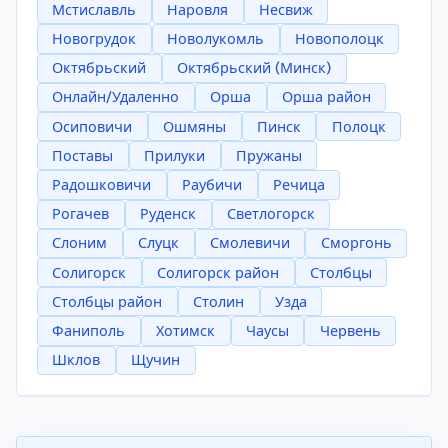
Мстиславль
Наровля
Несвиж
Новогрудок
Новолукомль
Новополоцк
Октябрьский
Октябрьский (Минск)
Онлайн/Удаленно
Орша
Орша район
Осиповичи
Ошмяны
Пинск
Полоцк
Поставы
Прилуки
Пружаны
Радошковичи
Раубичи
Речица
Рогачев
Руденск
Светлогорск
Слоним
Слуцк
Смолевичи
Сморгонь
Солигорск
Солигорск район
Столбцы
Столбцы район
Столин
Узда
Фаниполь
Хотимск
Чаусы
Червень
Шклов
Щучин