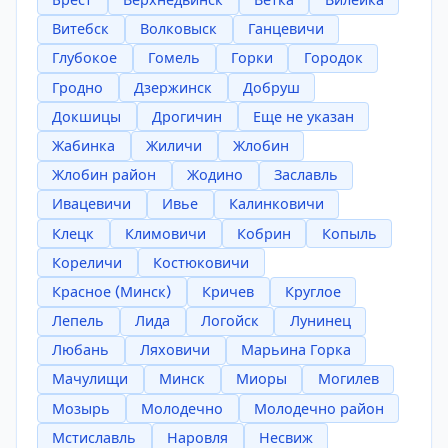
Брест
Верхнедвинск
Ветка
Вилейка
Витебск
Волковыск
Ганцевичи
Глубокое
Гомель
Горки
Городок
Гродно
Дзержинск
Добруш
Докшицы
Дрогичин
Еще не указан
Жабинка
Жиличи
Жлобин
Жлобин район
Жодино
Заславль
Ивацевичи
Ивье
Калинковичи
Клецк
Климовичи
Кобрин
Копыль
Кореличи
Костюковичи
Красное (Минск)
Кричев
Круглое
Лепель
Лида
Логойск
Лунинец
Любань
Ляховичи
Марьина Горка
Мачулищи
Минск
Миоры
Могилев
Мозырь
Молодечно
Молодечно район
Мстиславль
Наровля
Несвиж