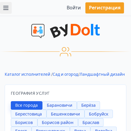
Войти
Регистрация
Каталог исполнителей
/
Сад и огород
/
Ландшафтный дизайн
ГЕОГРАФИЯ УСЛУГ
Все города
Барановичи
Берёза
Берестовица
Бешенковичи
Бобруйск
Борисов
Борисов район
Браслав