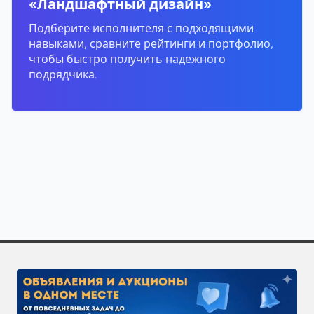
«Ландшафтный дизайн»
Подберите исполнителя с подходящими
навыками, сравните рейтинги и портфолио,
чтобы быстро получить надежного
подрядчика.