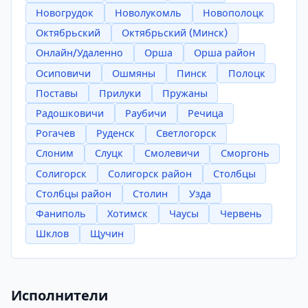
Новогрудок
Новолукомль
Новополоцк
Октябрьский
Октябрьский (Минск)
Онлайн/Удаленно
Орша
Орша район
Осиповичи
Ошмяны
Пинск
Полоцк
Поставы
Прилуки
Пружаны
Радошковичи
Раубичи
Речица
Рогачев
Руденск
Светлогорск
Слоним
Слуцк
Смолевичи
Сморгонь
Солигорск
Солигорск район
Столбцы
Столбцы район
Столин
Узда
Фаниполь
Хотимск
Чаусы
Червень
Шклов
Щучин
Исполнители