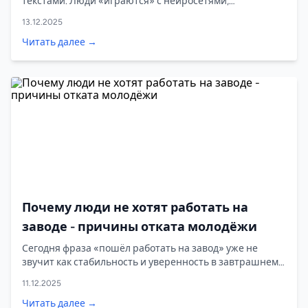
текстами. Люди «играются» с нейросетями,
генерируют контент, пробуют промты и ждут денег.
13.12.2025
Читать далее →
Почему люди не хотят работать на
заводе - причины отката молодёжи
Сегодня фраза «пошёл работать на завод» уже не
звучит как стабильность и уверенность в завтрашнем
дне. Для многих это — как минимум тревожный
11.12.2025
звоночек. И причина не в том, что молодёжь «не хочет
трудиться». Причина в другом: сама заводская система
Читать далее →