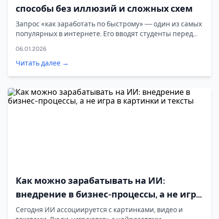
способы без иллюзий и сложных схем
Запрос «как заработать по быстрому» — один из самых
популярных в интернете. Его вводят студенты перед
сессией, взрослые перед зарплатой и даже
06.01.2026
предприниматели, которым срочно нужен оборот. Но
правда в том, что быстро заработать можно, если
Читать далее →
понимать где, как и сколько реально.
Как можно зарабатывать на ИИ:
внедрение в бизнес-процессы, а не игра
в картинки и тексты
Сегодня ИИ ассоциируется с картинками, видео и