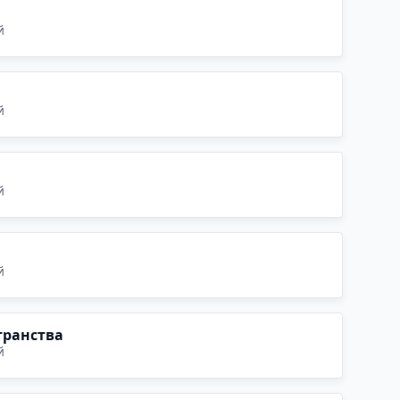
й
й
й
й
транства
й