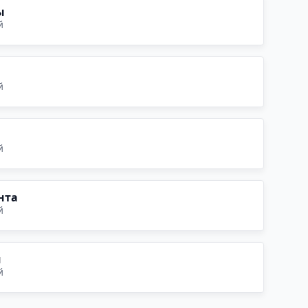
ы
й
й
й
нта
й
и
й