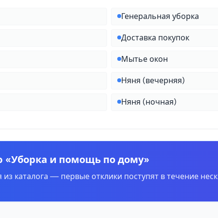
Генеральная уборка
Доставка покупок
Мытье окон
Няня (вечерняя)
Няня (ночная)
ю «Уборка и помощь по дому»
 из каталога — первые отклики поступят в течение неск